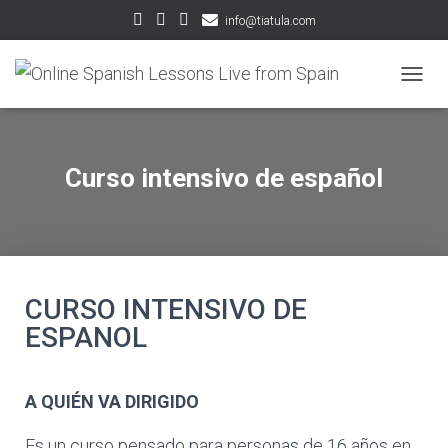
info@tiatula.com
CAMBI
Curso intensivo de español
CURSO INTENSIVO DE
ESPANOL
A QUIÉN VA DIRIGIDO
Es un curso pensado para personas de 16 años en